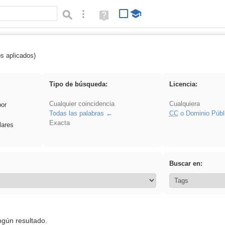
Búsqueda avanzada
Ayuda
(en
ventana
nueva)
os aplicados)
 venganza
Tipo de búsqueda:
Licencia:
Cualquier coincidencia
Cualquiera
por
Todas las palabras
CC
o Dominio Públ
Exacta
lares
Buscar en:
ngún resultado.