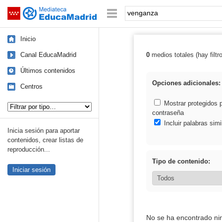
Mediateca de EducaMadrid
Saltar navegación
Palabra o frase:
Inicio
Canal EducaMadrid
0
medios totales (hay filtr
Resultados de:
Últimos contenidos
Opciones adicionales:
Centros
Tipo de contenido:
Mostrar protegidos 
contraseña
Incluir palabras simi
Inicia sesión para aportar
contenidos, crear listas de
reproducción...
Tipo de contenido:
Iniciar sesión
No se ha encontrado ni