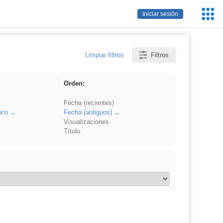
Servic
Iniciar sesión
Educa
Limpiar filtros
Filtros
Orden:
Fecha (recientes)
ico
Fecha (antiguos)
Visualizaciones
Título