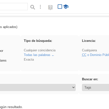
Búsqueda avanzada
Ayuda
(en
ventana
nueva)
os aplicados)
 venganza
Tipo de búsqueda:
Licencia:
Cualquier coincidencia
Cualquiera
por
Todas las palabras
CC
o Dominio Públ
Exacta
lares
Buscar en:
ngún resultado.