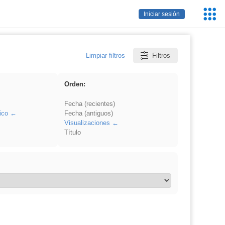
Servic
Iniciar sesión
Educa
Limpiar filtros
Filtros
Orden:
Fecha (recientes)
ico
Fecha (antiguos)
Visualizaciones
Título