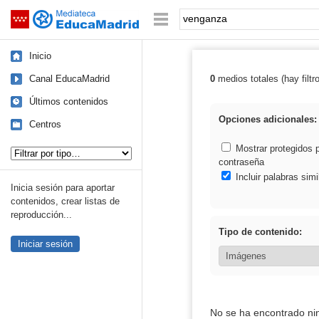
Mediateca de EducaMadrid
Saltar navegación
Palabra o frase:
Inicio
Canal EducaMadrid
0
medios totales (hay filtr
Resultados de:
Últimos contenidos
Opciones adicionales:
Centros
Tipo de contenido:
Mostrar protegidos 
contraseña
Incluir palabras simi
Inicia sesión para aportar
contenidos, crear listas de
reproducción...
Tipo de contenido:
Iniciar sesión
No se ha encontrado ni