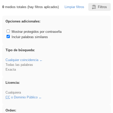
0
medios totales (hay filtros aplicados)
Limpiar filtros
Filtros
Resultados de: venganza
Opciones adicionales:
Mostrar protegidos por contraseña
Incluir palabras similares
Tipo de búsqueda:
Cualquier coincidencia
Todas las palabras
Exacta
Licencia:
Cualquiera
CC
o Dominio Público
Orden: