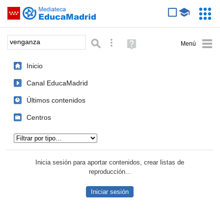
Mediateca de EducaMadrid
Saltar navegación
Servic
Educa
Palabra o frase:
Búsqueda avanzada
Ayuda
(en
ventana
Inicio
nueva)
Canal EducaMadrid
Últimos contenidos
Centros
Tipo de contenido:
Inicia sesión para aportar contenidos, crear listas de
reproducción...
Iniciar sesión