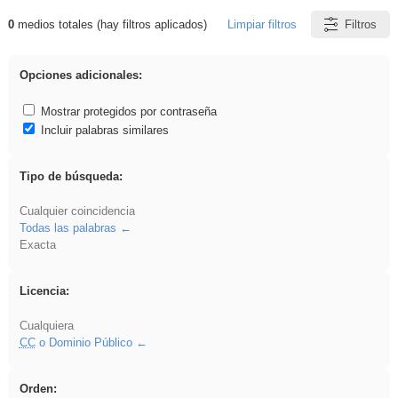
0
medios totales (hay filtros aplicados)
Limpiar filtros
Filtros
Resultados de: venganza
Opciones adicionales:
Mostrar protegidos por contraseña
Incluir palabras similares
Tipo de búsqueda:
Cualquier coincidencia
Todas las palabras
Exacta
Licencia:
Cualquiera
CC
o Dominio Público
Orden: