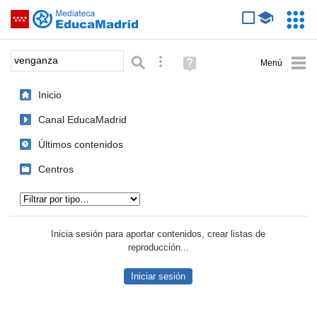
Mediateca de EducaMadrid
Saltar navegación
Servic
Educa
Palabra o frase:
Búsqueda avanzada
Ayuda
(en
ventana
Inicio
nueva)
Canal EducaMadrid
Últimos contenidos
Centros
Tipo de contenido:
Inicia sesión para aportar contenidos, crear listas de
reproducción...
Iniciar sesión