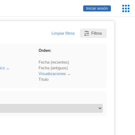
Servic
Iniciar sesión
Educa
Limpiar filtros
Filtros
Orden:
Fecha (recientes)
ico
Fecha (antiguos)
Visualizaciones
Título