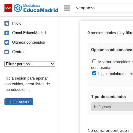
Mediateca de EducaMadrid
Saltar navegación
Palabra o frase:
Inicio
Canal EducaMadrid
0
medios totales (hay filtr
Resultados de:
Últimos contenidos
Opciones adicionales:
Centros
Tipo de contenido:
Mostrar protegidos 
contraseña
Incluir palabras simi
Inicia sesión para aportar
contenidos, crear listas de
reproducción...
Tipo de contenido:
Iniciar sesión
No se ha encontrado ni