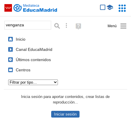
Mediateca de EducaMadrid
Saltar navegación
Servic
Educa
Palabra o frase:
Búsqueda avanzada
Ayuda
(en
ventana
Inicio
nueva)
Canal EducaMadrid
Últimos contenidos
Centros
Tipo de contenido:
Inicia sesión para aportar contenidos, crear listas de
reproducción...
Iniciar sesión