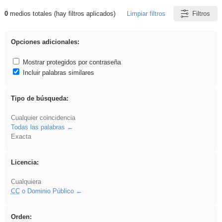
0
medios totales (hay filtros aplicados)
Limpiar filtros
Filtros
Resultados de: venganza
Opciones adicionales:
Mostrar protegidos por contraseña
Incluir palabras similares
Tipo de búsqueda:
Cualquier coincidencia
Todas las palabras
Exacta
Licencia:
Cualquiera
CC
o Dominio Público
Orden: