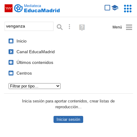
Mediateca de EducaMadrid
Saltar navegación
Servic
Educa
Palabra o frase:
Búsqueda avanzada
Ayuda
(en
ventana
Inicio
nueva)
Canal EducaMadrid
Últimos contenidos
Centros
Tipo de contenido:
Inicia sesión para aportar contenidos, crear listas de
reproducción...
Iniciar sesión