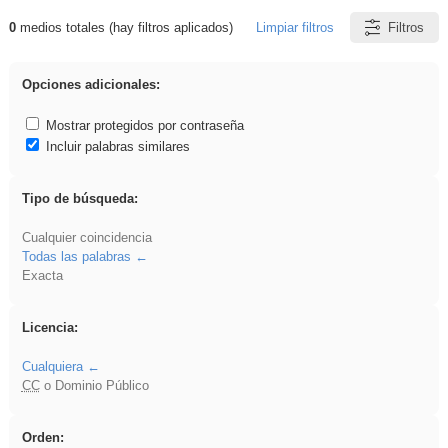
0
medios totales (hay filtros aplicados)
Limpiar filtros
Filtros
Resultados de: venganza
Opciones adicionales:
Mostrar protegidos por contraseña
Incluir palabras similares
Tipo de búsqueda:
Cualquier coincidencia
Todas las palabras
Exacta
Licencia:
Cualquiera
CC
o Dominio Público
Orden: