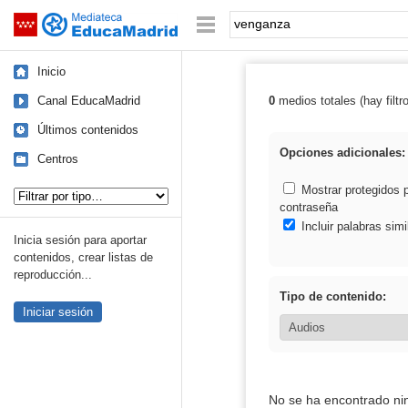
Mediateca de EducaMadrid
Saltar navegación
Palabra o frase:
Inicio
Canal EducaMadrid
0
medios totales (hay filtr
Resultados de:
Últimos contenidos
Opciones adicionales:
Centros
Tipo de contenido:
Mostrar protegidos 
contraseña
Incluir palabras simi
Inicia sesión para aportar
contenidos, crear listas de
reproducción...
Tipo de contenido:
Iniciar sesión
No se ha encontrado ni