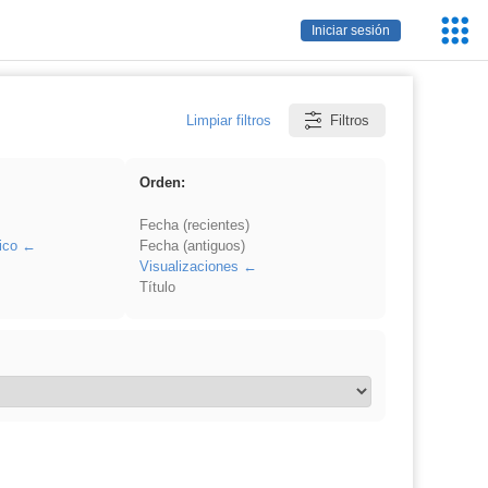
Servic
Iniciar sesión
Educa
Limpiar filtros
Filtros
Orden:
Fecha (recientes)
ico
Fecha (antiguos)
Visualizaciones
Título