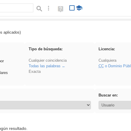
Búsqueda avanzada
Ayuda
(en
ventana
nueva)
os aplicados)
 venganza
Tipo de búsqueda:
Licencia:
Cualquier coincidencia
Cualquiera
por
Todas las palabras
CC
o Dominio Públ
Exacta
lares
Buscar en:
ngún resultado.