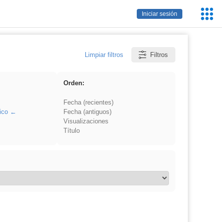
Servic
Iniciar sesión
Educa
Limpiar filtros
Filtros
Orden:
Fecha (recientes)
ico
Fecha (antiguos)
Visualizaciones
Título