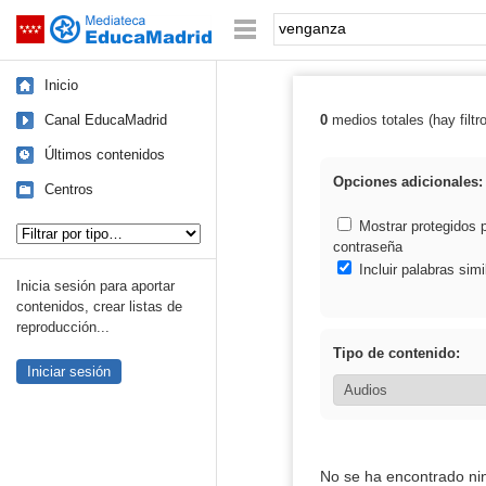
Mediateca de EducaMadrid
Saltar navegación
Palabra o frase:
Inicio
Canal EducaMadrid
0
medios totales (hay filtr
Resultados de:
Últimos contenidos
Opciones adicionales:
Centros
Tipo de contenido:
Mostrar protegidos 
contraseña
Incluir palabras simi
Inicia sesión para aportar
contenidos, crear listas de
reproducción...
Tipo de contenido:
Iniciar sesión
No se ha encontrado ni