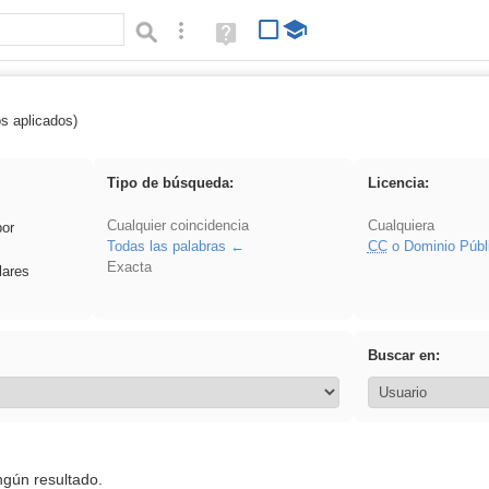
Búsqueda avanzada
Ayuda
(en
ventana
nueva)
os aplicados)
 venganza
Tipo de búsqueda:
Licencia:
Cualquier coincidencia
Cualquiera
por
Todas las palabras
CC
o Dominio Públ
Exacta
lares
Buscar en:
ngún resultado.