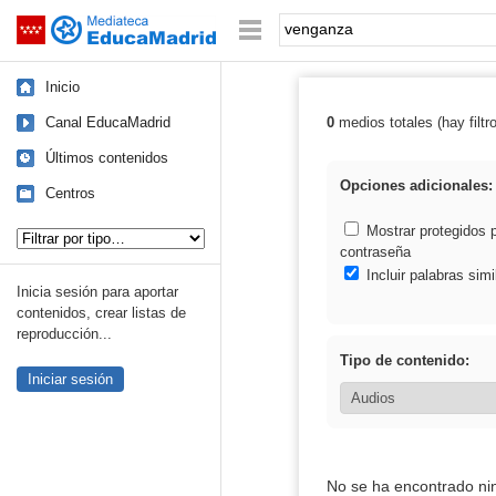
Mediateca de EducaMadrid
Saltar navegación
Palabra o frase:
Inicio
Canal EducaMadrid
0
medios totales (hay filtr
Resultados de:
Últimos contenidos
Opciones adicionales:
Centros
Tipo de contenido:
Mostrar protegidos 
contraseña
Incluir palabras simi
Inicia sesión para aportar
contenidos, crear listas de
reproducción...
Tipo de contenido:
Iniciar sesión
No se ha encontrado ni