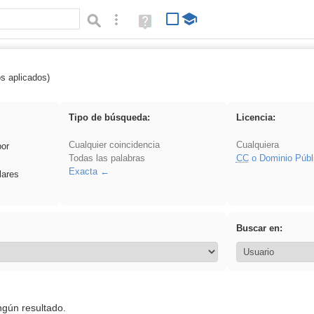
Búsqueda avanzada
Ayuda
(en
ventana
nueva)
os aplicados)
 venganza
Tipo de búsqueda:
Licencia:
Cualquier coincidencia
Cualquiera
por
Todas las palabras
CC
o Dominio Públ
Exacta
lares
Buscar en:
ngún resultado.