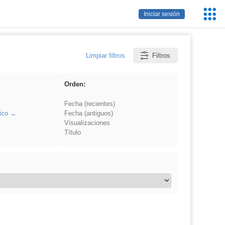
Servic
Iniciar sesión
Educa
Limpiar filtros
Filtros
Orden:
Fecha (recientes)
ico
Fecha (antiguos)
Visualizaciones
Título