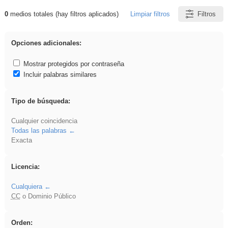
0
medios totales (hay filtros aplicados)
Limpiar filtros
Filtros
Resultados de: venganza
Opciones adicionales:
Mostrar protegidos por contraseña
Incluir palabras similares
Tipo de búsqueda:
Cualquier coincidencia
Todas las palabras
Exacta
Licencia:
Cualquiera
CC
o Dominio Público
Orden: