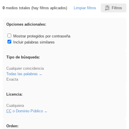
0
medios totales (hay filtros aplicados)
Limpiar filtros
Filtros
Resultados de: venganza
Opciones adicionales:
Mostrar protegidos por contraseña
Incluir palabras similares
Tipo de búsqueda:
Cualquier coincidencia
Todas las palabras
Exacta
Licencia:
Cualquiera
CC
o Dominio Público
Orden: