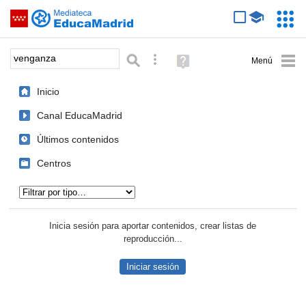
Mediateca de EducaMadrid
Saltar navegación
Servic
Educa
Palabra o frase:
Búsqueda avanzada
Ayuda
(en
ventana
Inicio
nueva)
Canal EducaMadrid
Últimos contenidos
Centros
Tipo de contenido:
Inicia sesión para aportar contenidos, crear listas de
reproducción...
Iniciar sesión