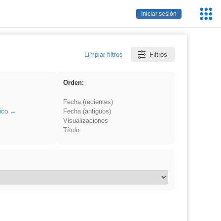
Servic
Iniciar sesión
Educa
Limpiar filtros
Filtros
Orden:
Fecha (recientes)
ico
Fecha (antiguos)
Visualizaciones
Título