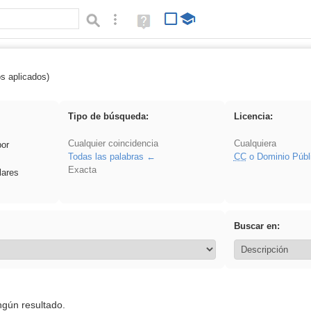
Búsqueda avanzada
Ayuda
(en
ventana
nueva)
os aplicados)
 venganza
Tipo de búsqueda:
Licencia:
Cualquier coincidencia
Cualquiera
por
Todas las palabras
CC
o Dominio Públ
Exacta
lares
Buscar en:
ngún resultado.