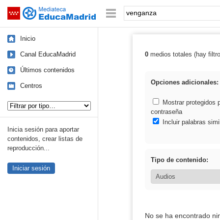
Mediateca de EducaMadrid
Saltar navegación
Palabra o frase:
Inicio
Canal EducaMadrid
0
medios totales (hay filtr
Resultados de:
Últimos contenidos
Opciones adicionales:
Centros
Tipo de contenido:
Mostrar protegidos 
contraseña
Incluir palabras simi
Inicia sesión para aportar
contenidos, crear listas de
reproducción...
Tipo de contenido:
Iniciar sesión
No se ha encontrado ni