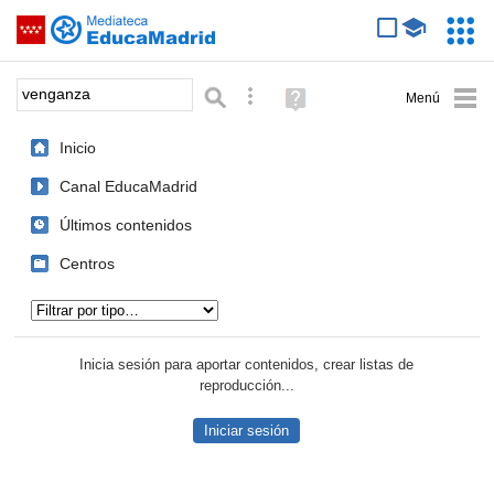
Mediateca de EducaMadrid
Saltar navegación
Servic
Educa
Palabra o frase:
Búsqueda avanzada
Ayuda
(en
ventana
Inicio
nueva)
Canal EducaMadrid
Últimos contenidos
Centros
Tipo de contenido:
Inicia sesión para aportar contenidos, crear listas de
reproducción...
Iniciar sesión