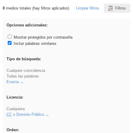
0
medios totales (hay filtros aplicados)
Limpiar filtros
Filtros
Resultados de: venganza
Opciones adicionales:
Mostrar protegidos por contraseña
Incluir palabras similares
Tipo de búsqueda:
Cualquier coincidencia
Todas las palabras
Exacta
Licencia:
Cualquiera
CC
o Dominio Público
Orden: