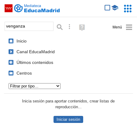
Mediateca de EducaMadrid
Saltar navegación
Servic
Educa
Palabra o frase:
Búsqueda avanzada
Ayuda
(en
ventana
Inicio
nueva)
Canal EducaMadrid
Últimos contenidos
Centros
Tipo de contenido:
Inicia sesión para aportar contenidos, crear listas de
reproducción...
Iniciar sesión