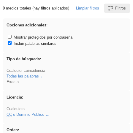
0
medios totales (hay filtros aplicados)
Limpiar filtros
Filtros
Resultados de: venganza
Opciones adicionales:
Mostrar protegidos por contraseña
Incluir palabras similares
Tipo de búsqueda:
Cualquier coincidencia
Todas las palabras
Exacta
Licencia:
Cualquiera
CC
o Dominio Público
Orden: