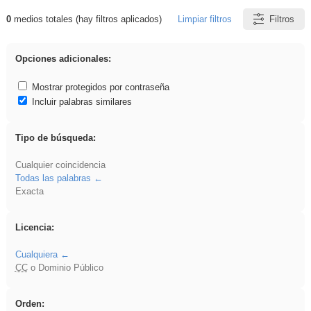
0
medios totales (hay filtros aplicados)
Limpiar filtros
Filtros
Resultados de: venganza
Opciones adicionales:
Mostrar protegidos por contraseña
Incluir palabras similares
Tipo de búsqueda:
Cualquier coincidencia
Todas las palabras
Exacta
Licencia:
Cualquiera
CC
o Dominio Público
Orden: