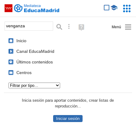
Mediateca de EducaMadrid
Saltar navegación
Servic
Educa
Palabra o frase:
Búsqueda avanzada
Ayuda
(en
ventana
Inicio
nueva)
Canal EducaMadrid
Últimos contenidos
Centros
Tipo de contenido:
Inicia sesión para aportar contenidos, crear listas de
reproducción...
Iniciar sesión