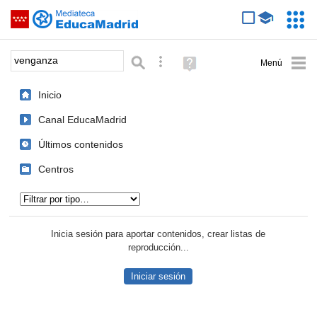
Mediateca de EducaMadrid
Saltar navegación
Servic
Educa
Palabra o frase:
Búsqueda avanzada
Ayuda
(en
ventana
Inicio
nueva)
Canal EducaMadrid
Últimos contenidos
Centros
Tipo de contenido:
Inicia sesión para aportar contenidos, crear listas de
reproducción...
Iniciar sesión