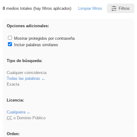
0
medios totales (hay filtros aplicados)
Limpiar filtros
Filtros
Resultados de: venganza
Opciones adicionales:
Mostrar protegidos por contraseña
Incluir palabras similares
Tipo de búsqueda:
Cualquier coincidencia
Todas las palabras
Exacta
Licencia:
Cualquiera
CC
o Dominio Público
Orden: