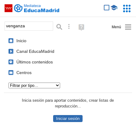
Mediateca de EducaMadrid
Saltar navegación
Servic
Educa
Palabra o frase:
Búsqueda avanzada
Ayuda
(en
ventana
Inicio
nueva)
Canal EducaMadrid
Últimos contenidos
Centros
Tipo de contenido:
Inicia sesión para aportar contenidos, crear listas de
reproducción...
Iniciar sesión