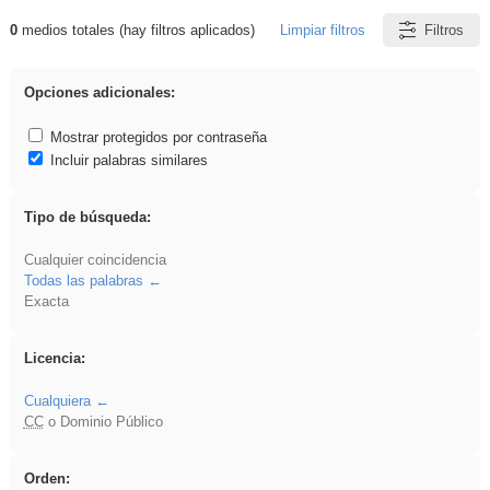
0
medios totales (hay filtros aplicados)
Limpiar filtros
Filtros
Resultados de: venganza
Opciones adicionales:
Mostrar protegidos por contraseña
Incluir palabras similares
Tipo de búsqueda:
Cualquier coincidencia
Todas las palabras
Exacta
Licencia:
Cualquiera
CC
o Dominio Público
Orden: