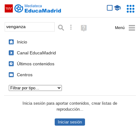
Mediateca de EducaMadrid
Saltar navegación
Servic
Educa
Palabra o frase:
Búsqueda avanzada
Ayuda
(en
ventana
Inicio
nueva)
Canal EducaMadrid
Últimos contenidos
Centros
Tipo de contenido:
Inicia sesión para aportar contenidos, crear listas de
reproducción...
Iniciar sesión