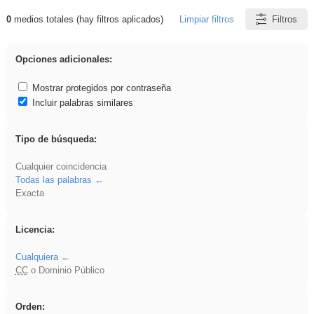
0
medios totales (hay filtros aplicados)
Limpiar filtros
Filtros
Resultados de: venganza
Opciones adicionales:
Mostrar protegidos por contraseña
Incluir palabras similares
Tipo de búsqueda:
Cualquier coincidencia
Todas las palabras
Exacta
Licencia:
Cualquiera
CC
o Dominio Público
Orden: