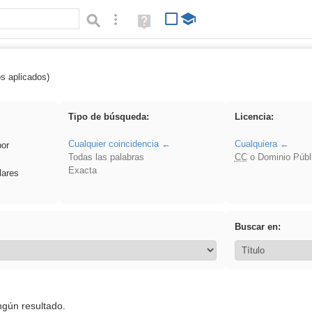
Búsqueda avanzada
Ayuda
(en
ventana
nueva)
os aplicados)
 venganza
Tipo de búsqueda:
Licencia:
Cualquier coincidencia
Cualquiera
por
Todas las palabras
CC
o Dominio Públ
Exacta
lares
Buscar en:
ngún resultado.