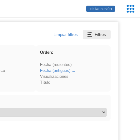
Servic
Iniciar sesión
Educa
Limpiar filtros
Filtros
Orden:
Fecha (recientes)
ico
Fecha (antiguos)
Visualizaciones
Título