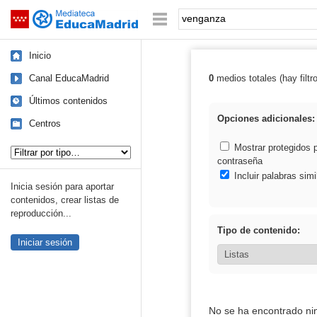
Mediateca de EducaMadrid
Saltar navegación
Palabra o frase:
Inicio
Canal EducaMadrid
0
medios totales (hay filtr
Resultados de:
Últimos contenidos
Opciones adicionales:
Centros
Tipo de contenido:
Mostrar protegidos 
contraseña
Incluir palabras simi
Inicia sesión para aportar
contenidos, crear listas de
reproducción...
Tipo de contenido:
Iniciar sesión
No se ha encontrado ni