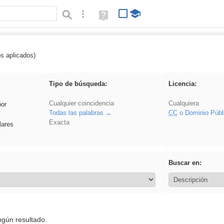
Búsqueda avanzada
Ayuda
(en
ventana
nueva)
os aplicados)
 venganza
Tipo de búsqueda:
Licencia:
Cualquier coincidencia
Cualquiera
por
Todas las palabras
CC
o Dominio Públ
Exacta
lares
Buscar en:
ngún resultado.