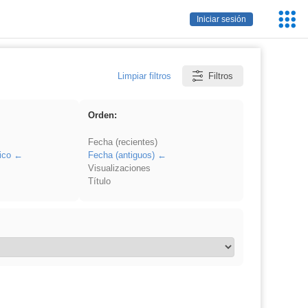
Servic
Iniciar sesión
Educa
Limpiar filtros
Filtros
Orden:
Fecha (recientes)
ico
Fecha (antiguos)
Visualizaciones
Título