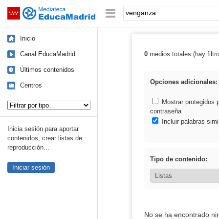
Mediateca de EducaMadrid
Saltar navegación
Palabra o frase:
Inicio
Canal EducaMadrid
0
medios totales (hay filtr
Resultados de:
Últimos contenidos
Opciones adicionales:
Centros
Tipo de contenido:
Mostrar protegidos 
contraseña
Incluir palabras simi
Inicia sesión para aportar
contenidos, crear listas de
reproducción...
Tipo de contenido:
Iniciar sesión
No se ha encontrado ni