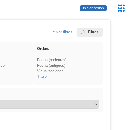
Servic
Iniciar sesión
Educa
Limpiar filtros
Filtros
Orden:
Fecha (recientes)
ico
Fecha (antiguos)
Visualizaciones
Título