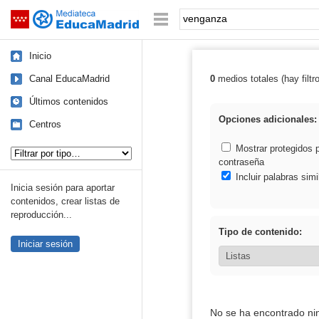
Mediateca de EducaMadrid
Saltar navegación
Palabra o frase:
Inicio
Canal EducaMadrid
0
medios totales (hay filtr
Resultados de:
Últimos contenidos
Opciones adicionales:
Centros
Tipo de contenido:
Mostrar protegidos 
contraseña
Incluir palabras simi
Inicia sesión para aportar
contenidos, crear listas de
reproducción...
Tipo de contenido:
Iniciar sesión
No se ha encontrado ni