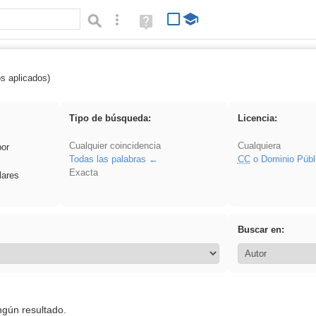
Búsqueda avanzada
Ayuda
(en
ventana
nueva)
os aplicados)
 venganza
Tipo de búsqueda:
Licencia:
Cualquier coincidencia
Cualquiera
por
Todas las palabras
CC
o Dominio Públ
Exacta
lares
Buscar en:
ngún resultado.