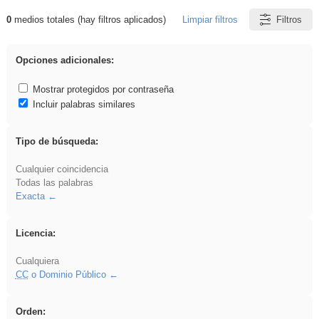
0
medios totales (hay filtros aplicados)
Limpiar filtros
Filtros
Resultados de: venganza
Opciones adicionales:
Mostrar protegidos por contraseña
Incluir palabras similares
Tipo de búsqueda:
Cualquier coincidencia
Todas las palabras
Exacta
Licencia:
Cualquiera
CC
o Dominio Público
Orden: