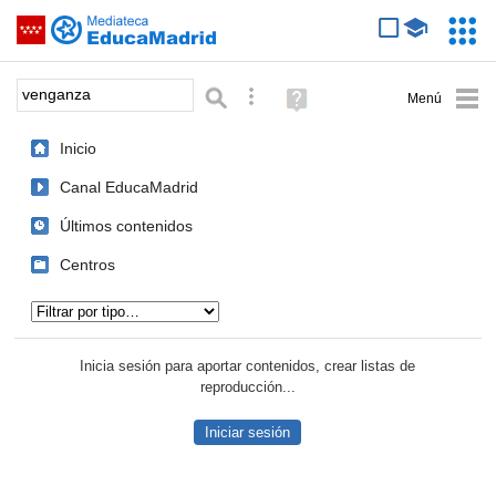
Mediateca de EducaMadrid
Saltar navegación
Servic
Educa
Palabra o frase:
Búsqueda avanzada
Ayuda
(en
ventana
Inicio
nueva)
Canal EducaMadrid
Últimos contenidos
Centros
Tipo de contenido:
Inicia sesión para aportar contenidos, crear listas de
reproducción...
Iniciar sesión