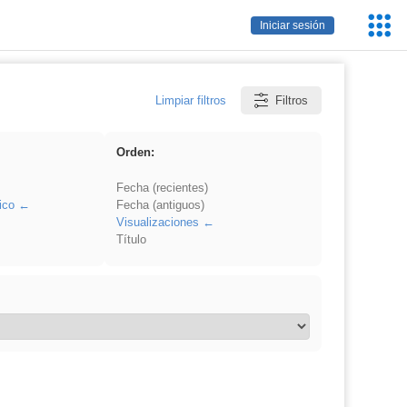
Servic
Iniciar sesión
Educa
Limpiar filtros
Filtros
Orden:
Fecha (recientes)
ico
Fecha (antiguos)
Visualizaciones
Título