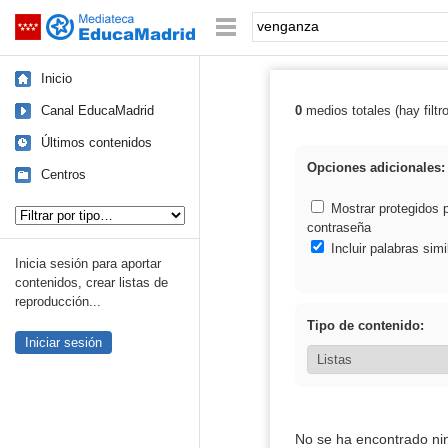
Mediateca de EducaMadrid
Saltar navegación
Palabra o frase:
Inicio
Canal EducaMadrid
0
medios totales (hay filtr
Resultados de:
Últimos contenidos
Opciones adicionales:
Centros
Tipo de contenido:
Mostrar protegidos 
contraseña
Incluir palabras simi
Inicia sesión para aportar
contenidos, crear listas de
reproducción...
Tipo de contenido:
Iniciar sesión
No se ha encontrado ni