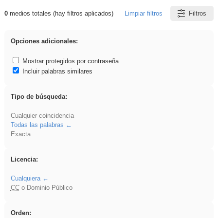
0
medios totales (hay filtros aplicados)
Limpiar filtros
Filtros
Resultados de: venganza
Opciones adicionales:
Mostrar protegidos por contraseña
Incluir palabras similares
Tipo de búsqueda:
Cualquier coincidencia
Todas las palabras
Exacta
Licencia:
Cualquiera
CC
o Dominio Público
Orden: