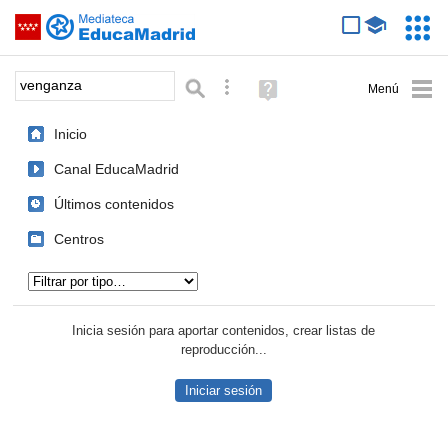
Mediateca de EducaMadrid
Saltar navegación
Servic
Educa
Palabra o frase:
Búsqueda avanzada
Ayuda
(en
ventana
Inicio
nueva)
Canal EducaMadrid
Últimos contenidos
Centros
Tipo de contenido:
Inicia sesión para aportar contenidos, crear listas de
reproducción...
Iniciar sesión