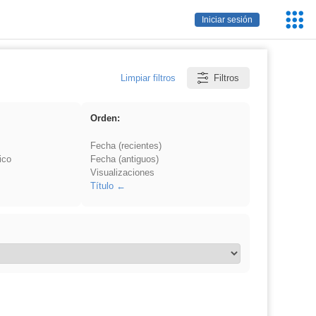
Servic
Iniciar sesión
Educa
Limpiar filtros
Filtros
Orden:
Fecha (recientes)
ico
Fecha (antiguos)
Visualizaciones
Título