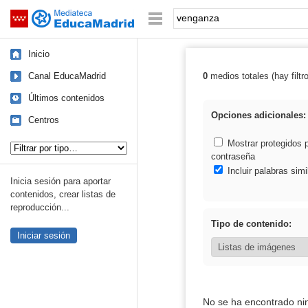
Mediateca de EducaMadrid
Saltar navegación
Palabra o frase:
Inicio
Canal EducaMadrid
0
medios totales (hay filtr
Resultados de:
Últimos contenidos
Opciones adicionales:
Centros
Tipo de contenido:
Mostrar protegidos 
contraseña
Incluir palabras simi
Inicia sesión para aportar
contenidos, crear listas de
reproducción...
Tipo de contenido:
Iniciar sesión
No se ha encontrado ni