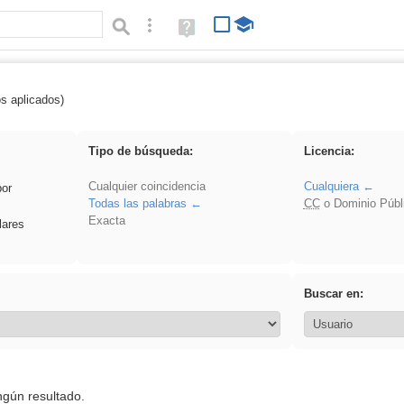
Búsqueda avanzada
Ayuda
(en
ventana
nueva)
os aplicados)
 venganza
Tipo de búsqueda:
Licencia:
Cualquier coincidencia
Cualquiera
por
Todas las palabras
CC
o Dominio Públ
Exacta
lares
Buscar en:
ngún resultado.