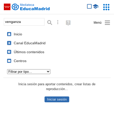
Mediateca de EducaMadrid
Saltar navegación
Servic
Educa
Palabra o frase:
Búsqueda avanzada
Ayuda
(en
ventana
Inicio
nueva)
Canal EducaMadrid
Últimos contenidos
Centros
Tipo de contenido:
Inicia sesión para aportar contenidos, crear listas de
reproducción...
Iniciar sesión