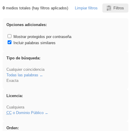
0
medios totales (hay filtros aplicados)
Limpiar filtros
Filtros
Resultados de: venganza
Opciones adicionales:
Mostrar protegidos por contraseña
Incluir palabras similares
Tipo de búsqueda:
Cualquier coincidencia
Todas las palabras
Exacta
Licencia:
Cualquiera
CC
o Dominio Público
Orden: