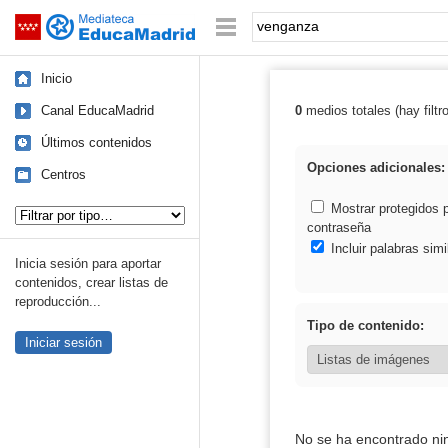
Mediateca de EducaMadrid
Saltar navegación
Palabra o frase:
Inicio
Canal EducaMadrid
0
medios totales (hay filtr
Resultados de:
Últimos contenidos
Opciones adicionales:
Centros
Tipo de contenido:
Mostrar protegidos 
contraseña
Incluir palabras simi
Inicia sesión para aportar
contenidos, crear listas de
reproducción...
Tipo de contenido:
Iniciar sesión
No se ha encontrado ni