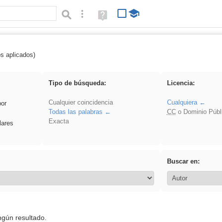
Búsqueda avanzada
Ayuda
(en
ventana
nueva)
os aplicados)
 venganza
Tipo de búsqueda:
Licencia:
Cualquier coincidencia
Cualquiera
por
Todas las palabras
CC
o Dominio Públ
Exacta
lares
Buscar en:
ngún resultado.