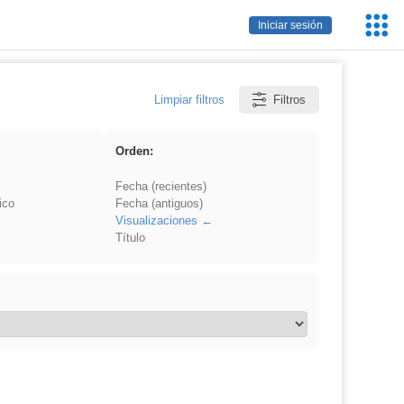
Servic
Iniciar sesión
Educa
Limpiar filtros
Filtros
Orden:
Fecha (recientes)
ico
Fecha (antiguos)
Visualizaciones
Título