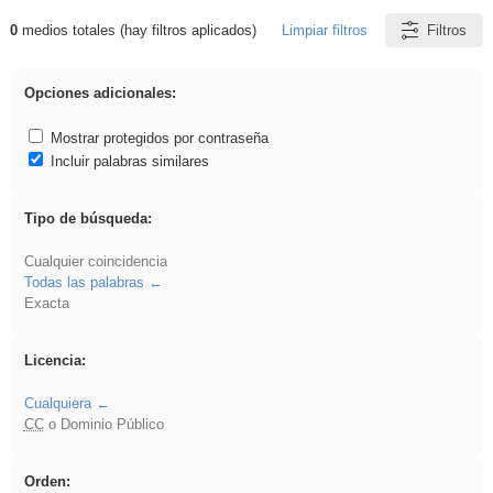
0
medios totales (hay filtros aplicados)
Limpiar filtros
Filtros
Resultados de: venganza
Opciones adicionales:
Mostrar protegidos por contraseña
Incluir palabras similares
Tipo de búsqueda:
Cualquier coincidencia
Todas las palabras
Exacta
Licencia:
Cualquiera
CC
o Dominio Público
Orden: