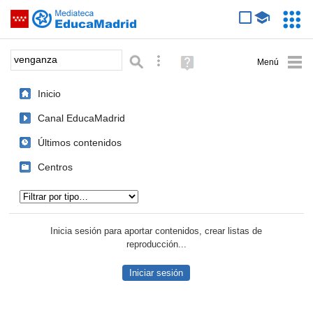
Mediateca de EducaMadrid
Saltar navegación
Servic
Educa
Palabra o frase:
Búsqueda avanzada
Ayuda
(en
ventana
Inicio
nueva)
Canal EducaMadrid
Últimos contenidos
Centros
Tipo de contenido:
Inicia sesión para aportar contenidos, crear listas de
reproducción...
Iniciar sesión