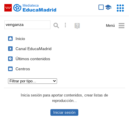
Mediateca de EducaMadrid
Saltar navegación
Servic
Educa
Palabra o frase:
Búsqueda avanzada
Ayuda
(en
ventana
Inicio
nueva)
Canal EducaMadrid
Últimos contenidos
Centros
Tipo de contenido:
Inicia sesión para aportar contenidos, crear listas de
reproducción...
Iniciar sesión