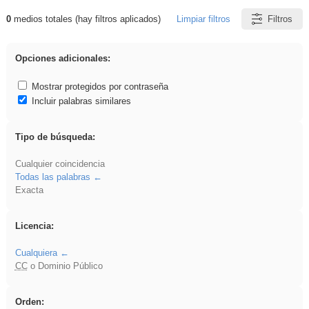
0
medios totales (hay filtros aplicados)
Limpiar filtros
Filtros
Resultados de: venganza
Opciones adicionales:
Mostrar protegidos por contraseña
Incluir palabras similares
Tipo de búsqueda:
Cualquier coincidencia
Todas las palabras
Exacta
Licencia:
Cualquiera
CC
o Dominio Público
Orden: