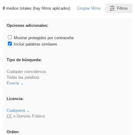
0
medios totales (hay filtros aplicados)
Limpiar filtros
Filtros
Resultados de: venganza
Opciones adicionales:
Mostrar protegidos por contraseña
Incluir palabras similares
Tipo de búsqueda:
Cualquier coincidencia
Todas las palabras
Exacta
Licencia:
Cualquiera
CC
o Dominio Público
Orden: