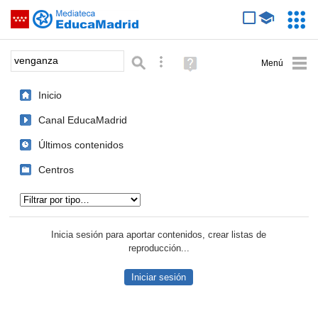
Mediateca de EducaMadrid
Saltar navegación
Servic
Educa
Palabra o frase:
Búsqueda avanzada
Ayuda
(en
ventana
Inicio
nueva)
Canal EducaMadrid
Últimos contenidos
Centros
Tipo de contenido:
Inicia sesión para aportar contenidos, crear listas de
reproducción...
Iniciar sesión