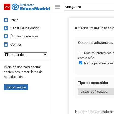
Mediateca de EducaMadrid
Saltar navegación
Palabra o frase:
Inicio
Canal EducaMadrid
0
medios totales (hay filtr
Resultados de:
Últimos contenidos
Opciones adicionales:
Centros
Tipo de contenido:
Mostrar protegidos 
contraseña
Incluir palabras simi
Inicia sesión para aportar
contenidos, crear listas de
reproducción...
Tipo de contenido:
Iniciar sesión
No se ha encontrado ni