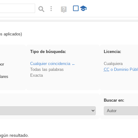
Búsqueda avanzada
Ayuda
(en
ventana
nueva)
os aplicados)
 venganza
Tipo de búsqueda:
Licencia:
Cualquier coincidencia
Cualquiera
por
Todas las palabras
CC
o Dominio Públ
Exacta
lares
Buscar en:
ngún resultado.