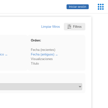
Servic
Iniciar sesión
Educa
Limpiar filtros
Filtros
Orden:
Fecha (recientes)
ico
Fecha (antiguos)
Visualizaciones
Título