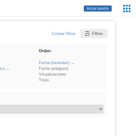
Servic
Iniciar sesión
Educa
Limpiar filtros
Filtros
Orden:
Fecha (recientes)
ico
Fecha (antiguos)
Visualizaciones
Título