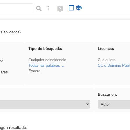
Búsqueda avanzada
Ayuda
(en
ventana
nueva)
os aplicados)
 venganza
Tipo de búsqueda:
Licencia:
Cualquier coincidencia
Cualquiera
por
Todas las palabras
CC
o Dominio Públ
Exacta
lares
Buscar en:
ngún resultado.