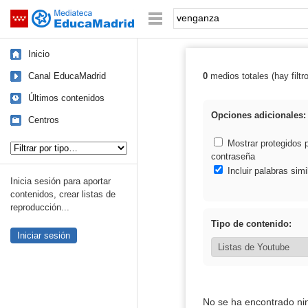
Mediateca de EducaMadrid
Saltar navegación
Palabra o frase:
Inicio
Canal EducaMadrid
0
medios totales (hay filtr
Resultados de:
Últimos contenidos
Opciones adicionales:
Centros
Tipo de contenido:
Mostrar protegidos 
contraseña
Incluir palabras simi
Inicia sesión para aportar
contenidos, crear listas de
reproducción...
Tipo de contenido:
Iniciar sesión
No se ha encontrado ni