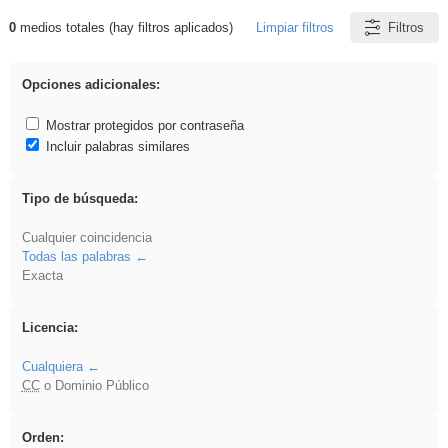
0
medios totales (hay filtros aplicados)
Limpiar filtros
Filtros
Resultados de: venganza
Opciones adicionales:
Mostrar protegidos por contraseña
Incluir palabras similares
Tipo de búsqueda:
Cualquier coincidencia
Todas las palabras
Exacta
Licencia:
Cualquiera
CC
o Dominio Público
Orden: