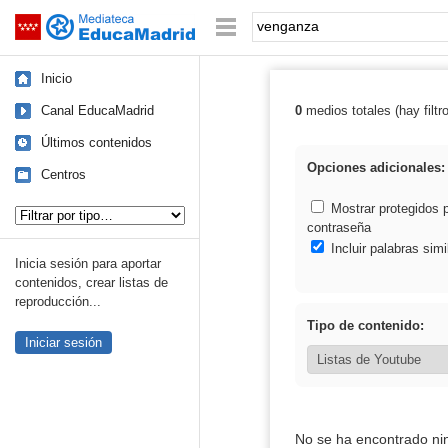
Mediateca de EducaMadrid
Saltar navegación
Palabra o frase:
Inicio
Canal EducaMadrid
0
medios totales (hay filtr
Resultados de:
Últimos contenidos
Opciones adicionales:
Centros
Tipo de contenido:
Mostrar protegidos 
contraseña
Incluir palabras simi
Inicia sesión para aportar
contenidos, crear listas de
reproducción...
Tipo de contenido:
Iniciar sesión
No se ha encontrado ni