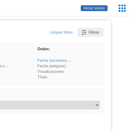
Servic
Iniciar sesión
Educa
Limpiar filtros
Filtros
Orden:
Fecha (recientes)
ico
Fecha (antiguos)
Visualizaciones
Título