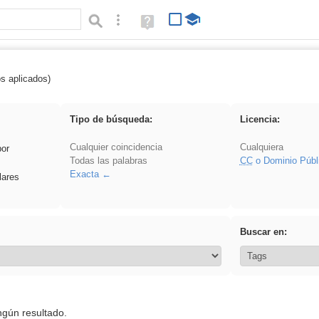
Búsqueda avanzada
Ayuda
(en
ventana
nueva)
os aplicados)
 venganza
Tipo de búsqueda:
Licencia:
Cualquier coincidencia
Cualquiera
por
Todas las palabras
CC
o Dominio Públ
Exacta
lares
Buscar en:
ngún resultado.