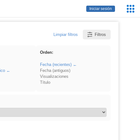
Servic
Iniciar sesión
Educa
Limpiar filtros
Filtros
Orden:
Fecha (recientes)
ico
Fecha (antiguos)
Visualizaciones
Título