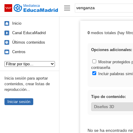
Mediateca de EducaMadrid
Saltar navegación
Palabra o frase:
Inicio
Canal EducaMadrid
0
medios totales (hay filtr
Resultados de:
Últimos contenidos
Opciones adicionales:
Centros
Tipo de contenido:
Mostrar protegidos 
contraseña
Incluir palabras simi
Inicia sesión para aportar
contenidos, crear listas de
reproducción...
Tipo de contenido:
Iniciar sesión
No se ha encontrado ni