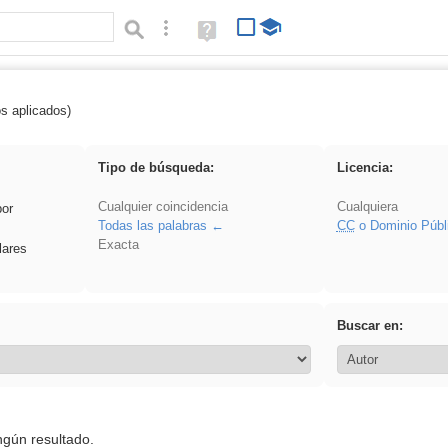
Búsqueda avanzada
Ayuda
(en
ventana
nueva)
os aplicados)
 venganza
Tipo de búsqueda:
Licencia:
Cualquier coincidencia
Cualquiera
por
Todas las palabras
CC
o Dominio Públ
Exacta
lares
Buscar en:
ngún resultado.