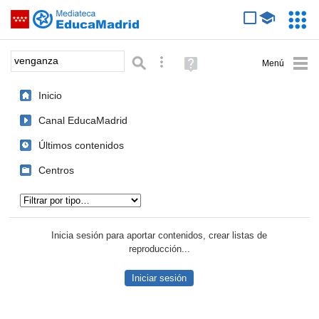
Mediateca de EducaMadrid
Saltar navegación
Servic
Educa
Palabra o frase:
Búsqueda avanzada
Ayuda
(en
ventana
Inicio
nueva)
Canal EducaMadrid
Últimos contenidos
Centros
Tipo de contenido:
Inicia sesión para aportar contenidos, crear listas de
reproducción...
Iniciar sesión