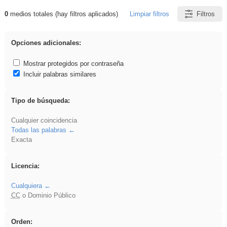
0
medios totales (hay filtros aplicados)
Limpiar filtros
Filtros
Resultados de: venganza
Opciones adicionales:
Mostrar protegidos por contraseña
Incluir palabras similares
Tipo de búsqueda:
Cualquier coincidencia
Todas las palabras
Exacta
Licencia:
Cualquiera
CC
o Dominio Público
Orden: