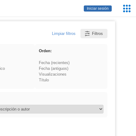
Servic
Iniciar sesión
Educa
Limpiar filtros
Filtros
Orden:
Fecha (recientes)
ico
Fecha (antiguos)
Visualizaciones
Título