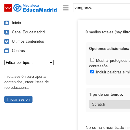
Mediateca de EducaMadrid
Saltar navegación
Palabra o frase:
Inicio
Canal EducaMadrid
0
medios totales (hay filtr
Resultados de:
Últimos contenidos
Opciones adicionales:
Centros
Tipo de contenido:
Mostrar protegidos 
contraseña
Incluir palabras simi
Inicia sesión para aportar
contenidos, crear listas de
reproducción...
Tipo de contenido:
Iniciar sesión
No se ha encontrado ni