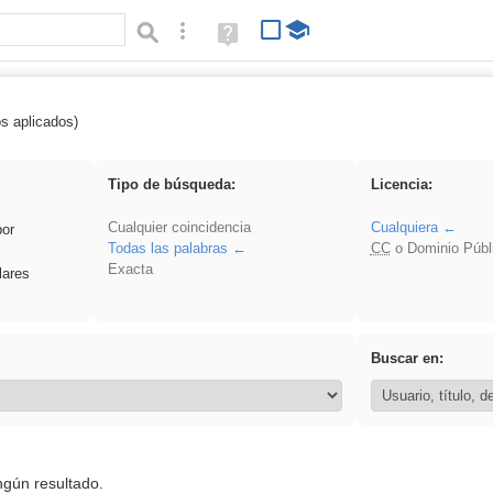
Búsqueda avanzada
Ayuda
(en
ventana
nueva)
os aplicados)
 venganza
Tipo de búsqueda:
Licencia:
Cualquier coincidencia
Cualquiera
por
Todas las palabras
CC
o Dominio Públ
Exacta
lares
Buscar en:
ngún resultado.