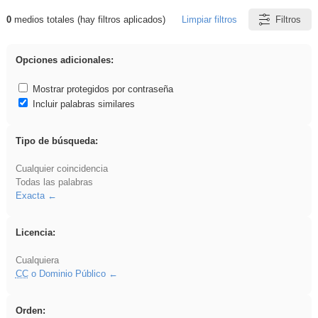
0
medios totales (hay filtros aplicados)
Limpiar filtros
Filtros
Resultados de: venganza
Opciones adicionales:
Mostrar protegidos por contraseña
Incluir palabras similares
Tipo de búsqueda:
Cualquier coincidencia
Todas las palabras
Exacta
Licencia:
Cualquiera
CC
o Dominio Público
Orden: