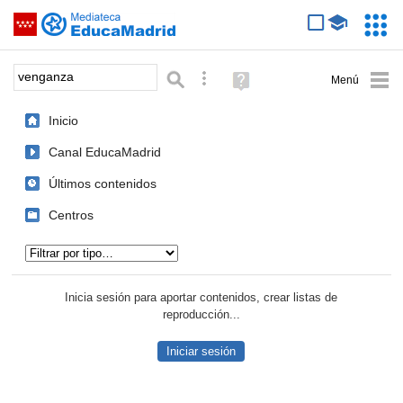
Mediateca de EducaMadrid
Saltar navegación
Servic
Educa
Palabra o frase:
Búsqueda avanzada
Ayuda
(en
ventana
Inicio
nueva)
Canal EducaMadrid
Últimos contenidos
Centros
Tipo de contenido:
Inicia sesión para aportar contenidos, crear listas de
reproducción...
Iniciar sesión