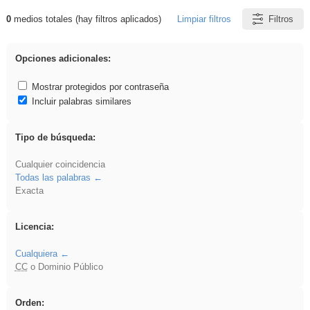
0
medios totales (hay filtros aplicados)
Limpiar filtros
Filtros
Resultados de: venganza
Opciones adicionales:
Mostrar protegidos por contraseña
Incluir palabras similares
Tipo de búsqueda:
Cualquier coincidencia
Todas las palabras
Exacta
Licencia:
Cualquiera
CC
o Dominio Público
Orden: