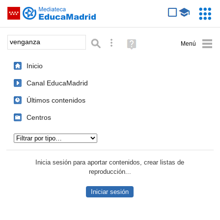
Mediateca de EducaMadrid
Saltar navegación
Servic
Educa
Palabra o frase:
Búsqueda avanzada
Ayuda
(en
ventana
Inicio
nueva)
Canal EducaMadrid
Últimos contenidos
Centros
Tipo de contenido:
Inicia sesión para aportar contenidos, crear listas de
reproducción...
Iniciar sesión