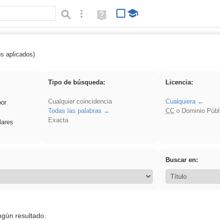
Búsqueda avanzada
Ayuda
(en
ventana
nueva)
os aplicados)
 venganza
Tipo de búsqueda:
Licencia:
Cualquier coincidencia
Cualquiera
por
Todas las palabras
CC
o Dominio Públ
Exacta
lares
Buscar en:
ngún resultado.