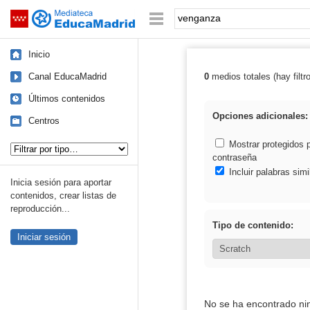
Mediateca de EducaMadrid
Saltar navegación
Palabra o frase:
Inicio
Canal EducaMadrid
0
medios totales (hay filtr
Resultados de:
Últimos contenidos
Opciones adicionales:
Centros
Tipo de contenido:
Mostrar protegidos 
contraseña
Incluir palabras simi
Inicia sesión para aportar
contenidos, crear listas de
reproducción...
Tipo de contenido:
Iniciar sesión
No se ha encontrado ni