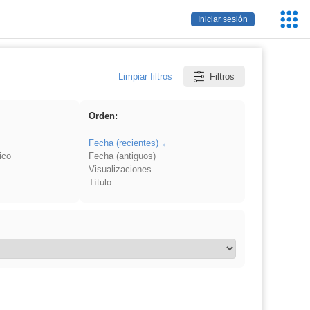
Servic
Iniciar sesión
Educa
Limpiar filtros
Filtros
Orden:
Fecha (recientes)
ico
Fecha (antiguos)
Visualizaciones
Título