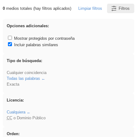
0
medios totales (hay filtros aplicados)
Limpiar filtros
Filtros
Resultados de: venganza
Opciones adicionales:
Mostrar protegidos por contraseña
Incluir palabras similares
Tipo de búsqueda:
Cualquier coincidencia
Todas las palabras
Exacta
Licencia:
Cualquiera
CC
o Dominio Público
Orden: