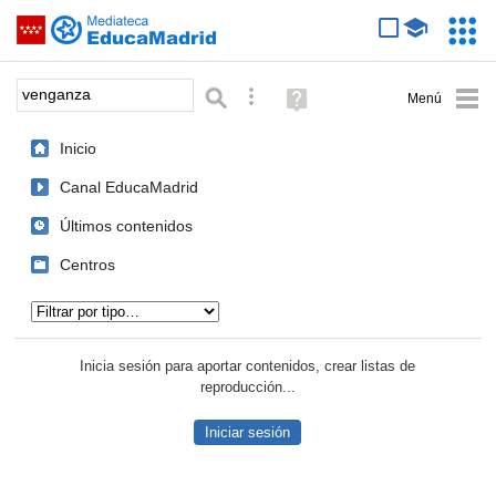
Mediateca de EducaMadrid
Saltar navegación
Servic
Educa
Palabra o frase:
Búsqueda avanzada
Ayuda
(en
ventana
Inicio
nueva)
Canal EducaMadrid
Últimos contenidos
Centros
Tipo de contenido:
Inicia sesión para aportar contenidos, crear listas de
reproducción...
Iniciar sesión