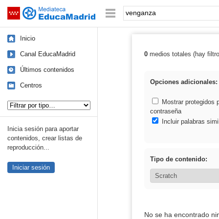
Mediateca de EducaMadrid
Saltar navegación
Palabra o frase:
Inicio
Canal EducaMadrid
0
medios totales (hay filtr
Resultados de:
Últimos contenidos
Opciones adicionales:
Centros
Tipo de contenido:
Mostrar protegidos 
contraseña
Incluir palabras simi
Inicia sesión para aportar
contenidos, crear listas de
reproducción...
Tipo de contenido:
Iniciar sesión
No se ha encontrado ni