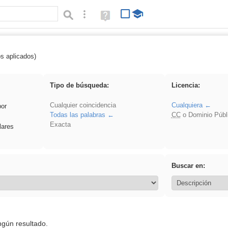
Búsqueda avanzada
Ayuda
(en
ventana
nueva)
os aplicados)
 venganza
Tipo de búsqueda:
Licencia:
Cualquier coincidencia
Cualquiera
por
Todas las palabras
CC
o Dominio Públ
Exacta
lares
Buscar en:
ngún resultado.