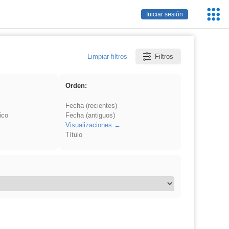
Servic
Iniciar sesión
Educa
Limpiar filtros
Filtros
Orden:
Fecha (recientes)
ico
Fecha (antiguos)
Visualizaciones
Título