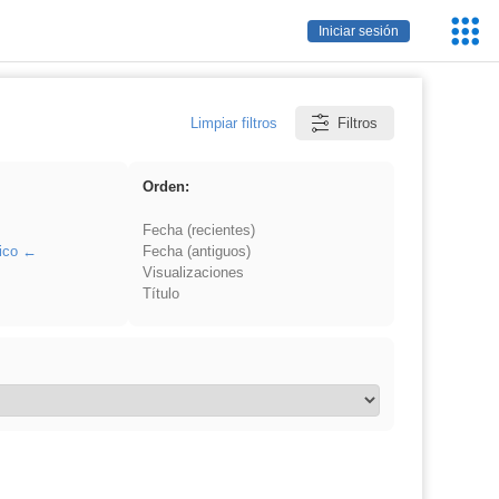
Servic
Iniciar sesión
Educa
Limpiar filtros
Filtros
Orden:
Fecha (recientes)
ico
Fecha (antiguos)
Visualizaciones
Título