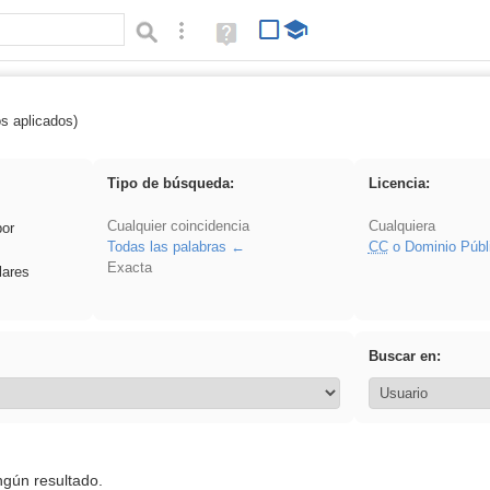
Búsqueda avanzada
Ayuda
(en
ventana
nueva)
os aplicados)
 venganza
Tipo de búsqueda:
Licencia:
Cualquier coincidencia
Cualquiera
por
Todas las palabras
CC
o Dominio Públ
Exacta
lares
Buscar en:
ngún resultado.