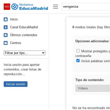
Mediateca de EducaMadrid
Saltar navegación
Palabra o frase:
Inicio
Canal EducaMadrid
0
medios totales (hay filtr
Resultados de:
Últimos contenidos
Opciones adicionales:
Centros
Tipo de contenido:
Mostrar protegidos 
contraseña
Incluir palabras simi
Inicia sesión para aportar
contenidos, crear listas de
reproducción...
Tipo de contenido:
Iniciar sesión
No se ha encontrado ni