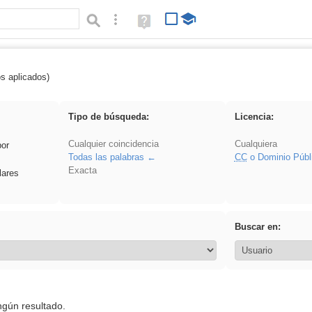
Búsqueda avanzada
Ayuda
(en
ventana
nueva)
os aplicados)
 venganza
Tipo de búsqueda:
Licencia:
Cualquier coincidencia
Cualquiera
por
Todas las palabras
CC
o Dominio Públ
Exacta
lares
Buscar en:
ngún resultado.