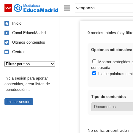
Mediateca de EducaMadrid
Saltar navegación
Palabra o frase:
Inicio
Canal EducaMadrid
0
medios totales (hay filtr
Resultados de:
Últimos contenidos
Opciones adicionales:
Centros
Tipo de contenido:
Mostrar protegidos 
contraseña
Incluir palabras simi
Inicia sesión para aportar
contenidos, crear listas de
reproducción...
Tipo de contenido:
Iniciar sesión
No se ha encontrado ni