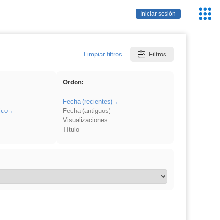
Servic
Iniciar sesión
Educa
Limpiar filtros
Filtros
Orden:
Fecha (recientes)
ico
Fecha (antiguos)
Visualizaciones
Título