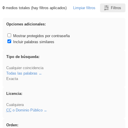
0
medios totales (hay filtros aplicados)
Limpiar filtros
Filtros
Resultados de: venganza
Opciones adicionales:
Mostrar protegidos por contraseña
Incluir palabras similares
Tipo de búsqueda:
Cualquier coincidencia
Todas las palabras
Exacta
Licencia:
Cualquiera
CC
o Dominio Público
Orden: