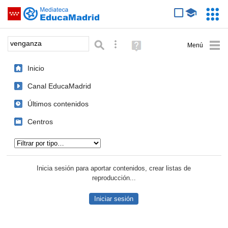
Mediateca de EducaMadrid
Saltar navegación
Servic
Educa
Palabra o frase:
Búsqueda avanzada
Ayuda
(en
ventana
Inicio
nueva)
Canal EducaMadrid
Últimos contenidos
Centros
Tipo de contenido:
Inicia sesión para aportar contenidos, crear listas de
reproducción...
Iniciar sesión