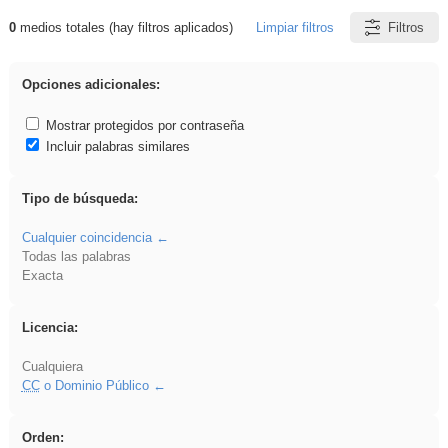
0
medios totales (hay filtros aplicados)
Limpiar filtros
Filtros
Resultados de: venganza
Opciones adicionales:
Mostrar protegidos por contraseña
Incluir palabras similares
Tipo de búsqueda:
Cualquier coincidencia
Todas las palabras
Exacta
Licencia:
Cualquiera
CC
o Dominio Público
Orden: