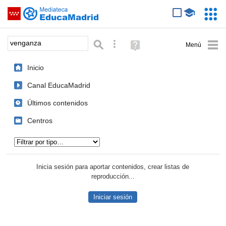
Mediateca de EducaMadrid
Saltar navegación
Servic
Educa
Palabra o frase:
Búsqueda avanzada
Ayuda
(en
ventana
Inicio
nueva)
Canal EducaMadrid
Últimos contenidos
Centros
Tipo de contenido:
Inicia sesión para aportar contenidos, crear listas de
reproducción...
Iniciar sesión