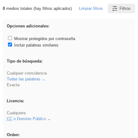
0
medios totales (hay filtros aplicados)
Limpiar filtros
Filtros
Resultados de: venganza
Opciones adicionales:
Mostrar protegidos por contraseña
Incluir palabras similares
Tipo de búsqueda:
Cualquier coincidencia
Todas las palabras
Exacta
Licencia:
Cualquiera
CC
o Dominio Público
Orden: