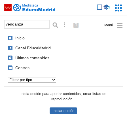
Mediateca de EducaMadrid
Saltar navegación
Servic
Educa
Palabra o frase:
Búsqueda avanzada
Ayuda
(en
ventana
Inicio
nueva)
Canal EducaMadrid
Últimos contenidos
Centros
Tipo de contenido:
Inicia sesión para aportar contenidos, crear listas de
reproducción...
Iniciar sesión