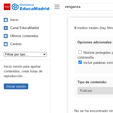
Mediateca de EducaMadrid
Saltar navegación
Palabra o frase:
Inicio
Canal EducaMadrid
0
medios totales (hay filtr
Resultados de:
Últimos contenidos
Opciones adicionales:
Centros
Tipo de contenido:
Mostrar protegidos 
contraseña
Incluir palabras simi
Inicia sesión para aportar
contenidos, crear listas de
reproducción...
Tipo de contenido:
Iniciar sesión
No se ha encontrado ni