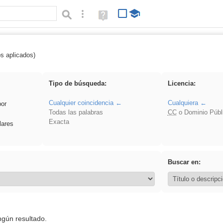
Búsqueda avanzada
Ayuda
(en
ventana
nueva)
os aplicados)
 venganza
Tipo de búsqueda:
Licencia:
Cualquier coincidencia
Cualquiera
por
Todas las palabras
CC
o Dominio Públ
Exacta
lares
Buscar en:
ngún resultado.