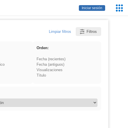
Servic
Iniciar sesión
Educa
Limpiar filtros
Filtros
Orden:
Fecha (recientes)
ico
Fecha (antiguos)
Visualizaciones
Título