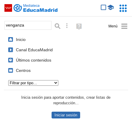
Mediateca de EducaMadrid
Saltar navegación
Servic
Educa
Palabra o frase:
Búsqueda avanzada
Ayuda
(en
ventana
Inicio
nueva)
Canal EducaMadrid
Últimos contenidos
Centros
Tipo de contenido:
Inicia sesión para aportar contenidos, crear listas de
reproducción...
Iniciar sesión