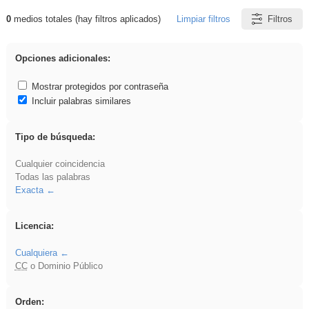
0
medios totales (hay filtros aplicados)
Limpiar filtros
Filtros
Resultados de: venganza
Opciones adicionales:
Mostrar protegidos por contraseña
Incluir palabras similares
Tipo de búsqueda:
Cualquier coincidencia
Todas las palabras
Exacta
Licencia:
Cualquiera
CC
o Dominio Público
Orden: